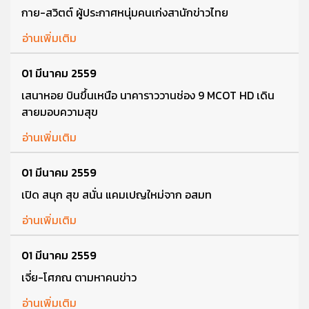
กาย-สวิตต์ ผู้ประกาศหนุ่มคนเก่งสานักข่าวไทย
อ่านเพิ่มเติม
01 มีนาคม 2559
เสนาหอย บินขึ้นเหนือ นาคาราววานช่อง 9 MCOT HD เดิน
สายมอบความสุข
อ่านเพิ่มเติม
01 มีนาคม 2559
เปิด สนุก สุข สนั่น แคมเปญใหม่จาก อสมท
อ่านเพิ่มเติม
01 มีนาคม 2559
เจี่ย-โศภณ ตามหาคนข่าว
อ่านเพิ่มเติม