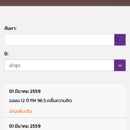
ค้นหา:
ปี:
ล่าสุด
01 มีนาคม 2559
ฉลอง 12 ปี FM 96.5 คลื่นความคิด
อ่านเพิ่มเติม
01 มีนาคม 2559