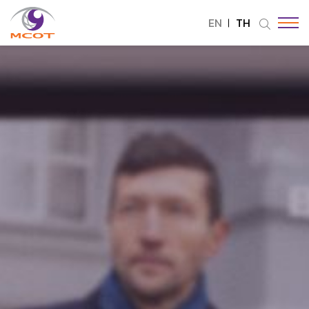
EN
TH
ค้นหาในเว็บไซต์
Enhanced by