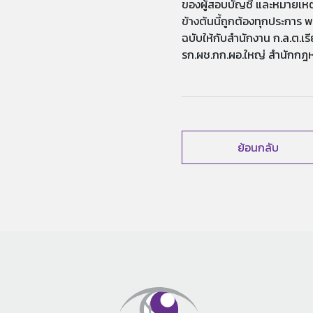
ของผู้สอบบัญชี และหมายเหตุ
ข้างต้นนี้ถูกต้องทุกประการ 
ฉบับให้กับสำนักงาน ก.ล.ต.เ
รก.ผช.กก.ผอ.ใหญ่ สำนักกฎห
ย้อนกลับ